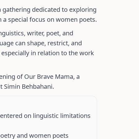
 a gathering dedicated to exploring
ith a special focus on women poets.
nguistics, writer, poet, and
uage can shape, restrict, and
 especially in relation to the work
eening of
Our Brave Mama
, a
ut
Simin Behbahani
.
ntered on linguistic limitations
poetry and women poets