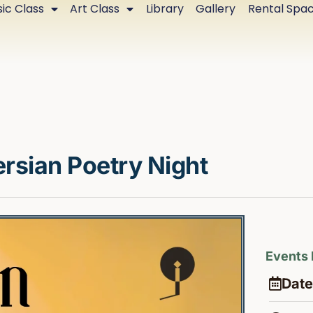
ic Class
Art Class
Library
Gallery
Rental Spa
rsian Poetry Night
Events 
Date