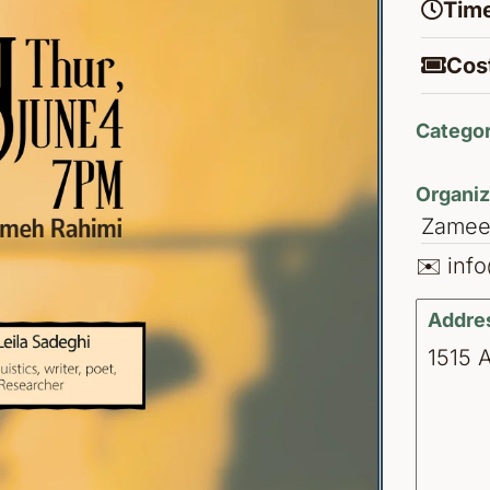
Time
Cost
Categor
Organiz
Zameen
✉️ inf
Addre
1515 