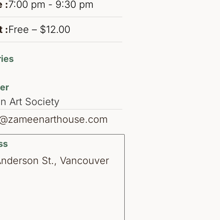
 :
7:00 pm - 9:30 pm
 :
Free – $12.00
ies
er
 Art Society
o@zameenarthouse.com
ss
Anderson St., Vancouver