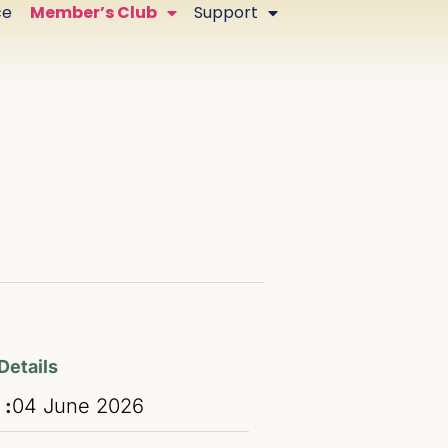
ce
Member’s Club
Support
Details
 :
04
June
2026