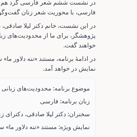
در
نشست ششم شعر فارسی
گرد هم می
فارسی
، با محوریت
شعر زنان
گفت‌وگو.
در این نشست،
خانم دکتر لیلا صادقی
دک
پژوهشگر، برای ما از محدودیت‌های ز
خواهند گفت.
در ادامهٔ برنامه، مستند
«ننه دلاور ما»
سا
نمایش در خواهد آمد.
موضوع برنامه:
محدودیت‌های زبانی 
زبان برنامه:
فارسی
سخنران:
دکتر لیلا صادقی، دکترای ز
نمایش ویژه:
مستند «ننه دلاور ما» سا